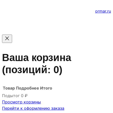
е
Создание и продвижение сайтов
ormar.ru
Ваша корзина
(позиций: 0)
Товар
Подробнее
Итого
Подытог
0 ₽
Просмотр корзины
Товары
Перейти к оформлению заказа