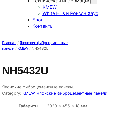
Техническая информация
KMEW
White Hills и Ронсон Хаус
Блог
Контакты
Главная
/
Японские фиброцементные
панели
/
KMEW
/ NH5432U
NH5432U
Японские фиброцементные панели.
Category:
KMEW
, 
Японские фиброцементные панели
Атрибуты
Значение
Габариты
3030 × 455 × 18 мм