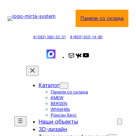
Перейти
к
Панели со склада
содержимому
8 (383) 380-52-31
8 (800) 505-14-80
П
В
Y
о
К
o
ч
о
u
т
н
T
Каталог
а
т
u
Панели со склада
а
b
KMEW
к
e
BERGEN
т
WhiteHills
Ронсон Хаус
е
Наши объекты
3D-дизайн