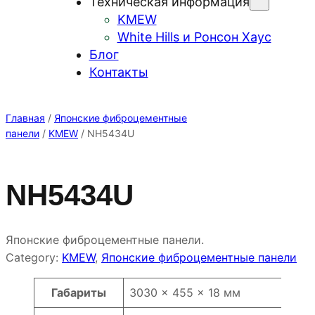
Техническая информация
KMEW
White Hills и Ронсон Хаус
Блог
Контакты
Главная
/
Японские фиброцементные
панели
/
KMEW
/ NH5434U
NH5434U
Японские фиброцементные панели.
Category:
KMEW
, 
Японские фиброцементные панели
Атрибуты
Значение
Габариты
3030 × 455 × 18 мм