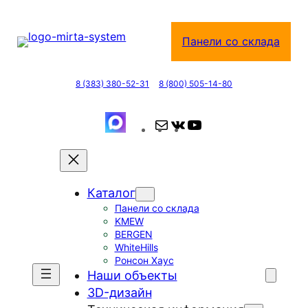
Перейти
к
Панели со склада
содержимому
8 (383) 380-52-31
8 (800) 505-14-80
П
В
Y
о
К
o
ч
о
u
т
н
T
Каталог
а
т
u
Панели со склада
а
b
KMEW
к
e
BERGEN
т
WhiteHills
Ронсон Хаус
е
Наши объекты
3D-дизайн