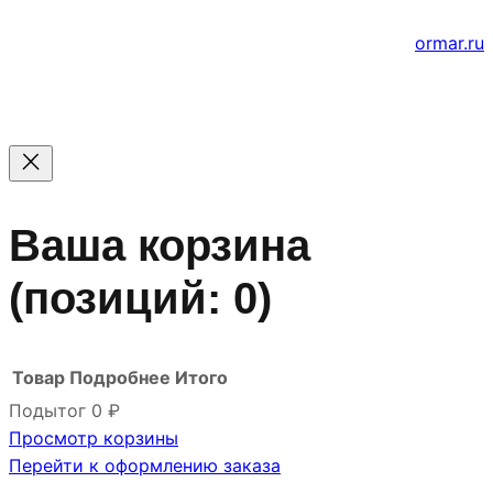
е
Создание и продвижение сайтов
ormar.ru
Ваша корзина
(позиций: 0)
Товар
Подробнее
Итого
Подытог
0 ₽
Просмотр корзины
Товары
Перейти к оформлению заказа