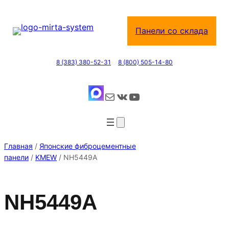
Перейти
к
Панели со склада
содержимому
8 (383) 380-52-31
8 (800) 505-14-80
Почта
ВКонтакте
YouTube
Главная
/
Японские фиброцементные
панели
/
KMEW
/ NH5449A
NH5449A