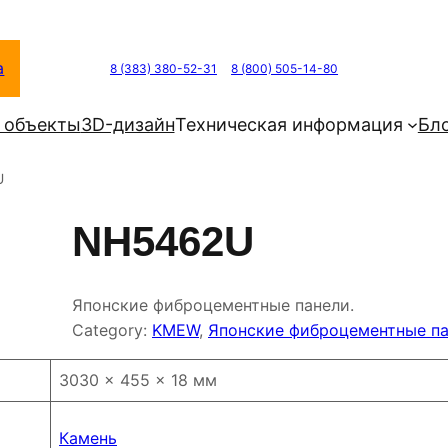
а
8 (383) 380-52-31
8 (800) 505-14-80
 объекты
3D-дизайн
Техническая информация
Бл
U
NH5462U
Японские фиброцементные панели.
Category:
KMEW
, 
Японские фиброцементные п
3030 × 455 × 18 мм
Камень