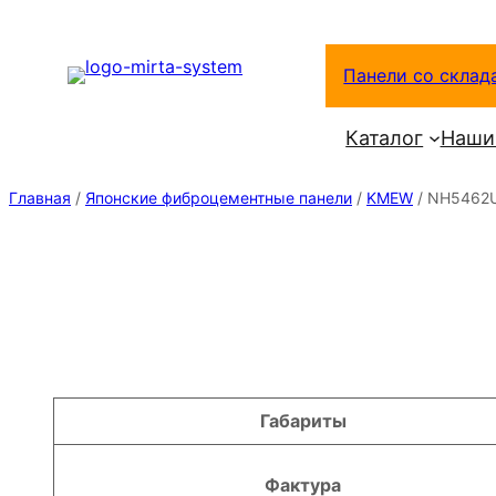
Перейти
к
Панели со склад
содержимому
Каталог
Наши
Главная
/
Японские фиброцементные панели
/
KMEW
/ NH5462
Атрибуты
Значение
Габариты
Фактура