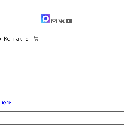
Почта
ВКонтакте
YouTube
ог
Контакты
анели