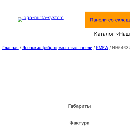
Перейти
к
Панели со склад
содержимому
Каталог
Наш
Главная
/
Японские фиброцементные панели
/
KMEW
/ NH5463
Атрибуты
Значение
Габариты
Фактура