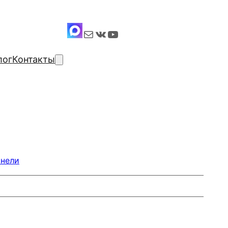
Почта
ВКонтакте
YouTube
лог
Контакты
анели