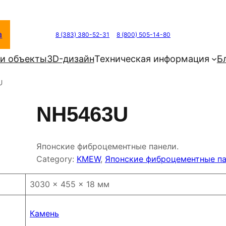
а
8 (383) 380-52-31
8 (800) 505-14-80
и объекты
3D-дизайн
Техническая информация
Б
U
NH5463U
Японские фиброцементные панели.
Category:
KMEW
, 
Японские фиброцементные п
3030 × 455 × 18 мм
Камень