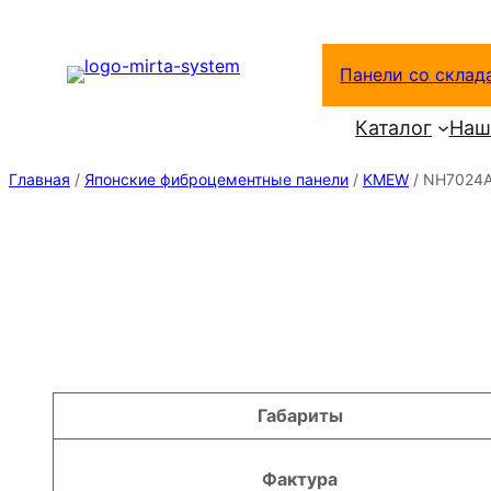
Перейти
к
Панели со склад
содержимому
Каталог
Наш
Главная
/
Японские фиброцементные панели
/
KMEW
/ NH7024
Атрибуты
Значение
Габариты
Фактура