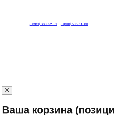
Телефоны
8 (383) 380-52-31
8 (800) 505-14-80
© 2011 — 2026 Все права защищены. ООО ГК «Мирта
Цены на сайте не являются офертой — актуальные цен
Ваша корзина
(позици