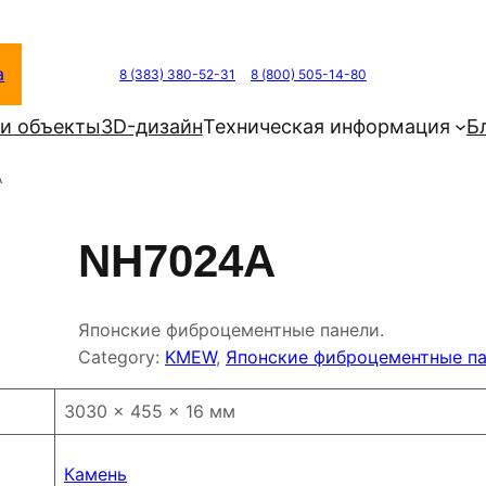
а
8 (383) 380-52-31
8 (800) 505-14-80
и объекты
3D-дизайн
Техническая информация
Б
A
NH7024A
Японские фиброцементные панели.
Category:
KMEW
, 
Японские фиброцементные п
3030 × 455 × 16 мм
Камень