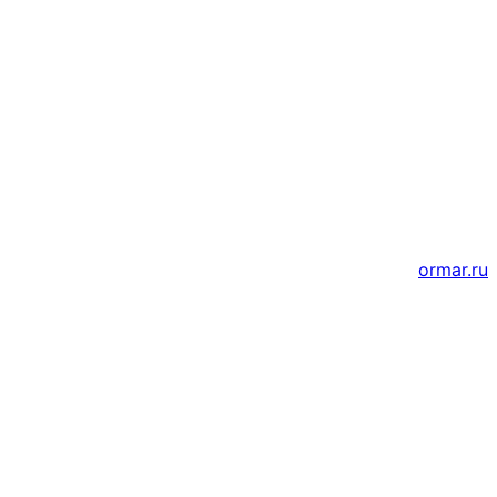
Мессенджеры и соцсети
Почта
ВКонтакте
YouTube
Создание и продвижение сайтов
ormar.ru