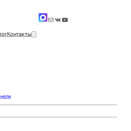
Почта
ВКонтакте
YouTube
лог
Контакты
анели