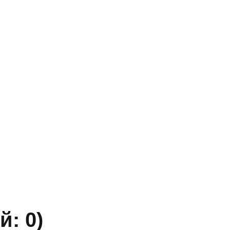
Адрес
г. Новосибирск, ул. Галущака, д. 2, этаж 3, оф. 6
» ИНН 5402032555.
ы уточняйте по телефону.
й: 0)