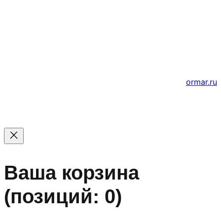
© 2011 — 2026 Все права защищены. ООО ГК
«Мирта» ИНН 5402032555.
Цены на сайте не являются офертой — актуальные
цены уточняйте по телефону.
Создание и продвижение сайтов
ormar.ru
Ваша корзина
(позиций: 0)