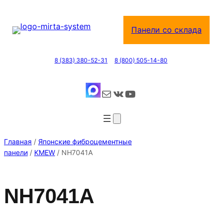
Перейти
к
Панели со склада
содержимому
8 (383) 380-52-31
8 (800) 505-14-80
Почта
ВКонтакте
YouTube
Главная
/
Японские фиброцементные
панели
/
KMEW
/ NH7041A
NH7041A