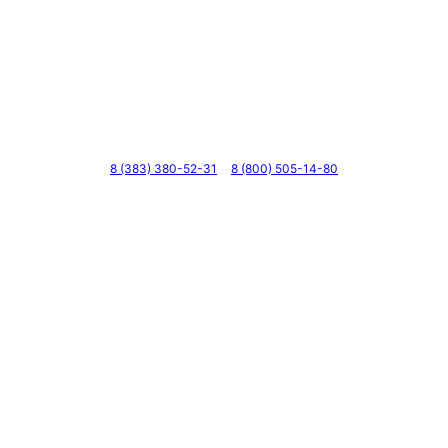
Телефоны
8 (383) 380-52-31
8 (800) 505-14-80
Адрес
г. Новосибирск, ул. Галущака, д. 2, этаж 3, оф. 6
Мессенджеры и соцсети
Почта
ВКонтакте
YouTube