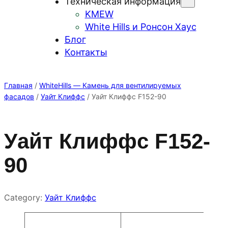
Техническая информация
KMEW
White Hills и Ронсон Хаус
Блог
Контакты
Главная
/
WhiteHills — Камень для вентилируемых
фасадов
/
Уайт Клиффс
/ Уайт Клиффс F152-90
Уайт Клиффс F152-
90
Category:
Уайт Клиффс
Атрибуты
Значение