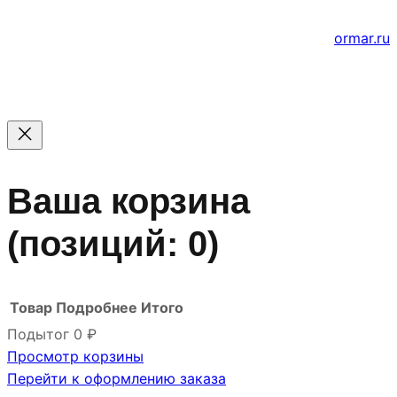
е
Создание и продвижение сайтов
ormar.ru
Ваша корзина
(позиций: 0)
Товар
Подробнее
Итого
Подытог
0 ₽
Просмотр корзины
Товары
Перейти к оформлению заказа