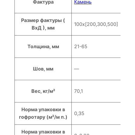
Фактура
Камень
Размер фактуры (
100х[200,300,500]
ВхД ), мм
Толщина, мм
21-65
Шов, мм
—
Вес, кг/м²
70,1
Норма упаковки в
0,35
гофротару (м²/м п.)
Норма упаковки в