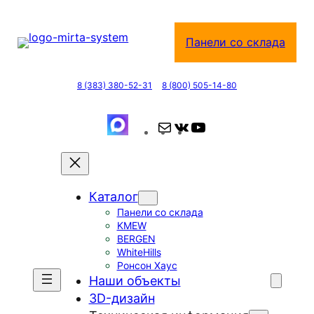
Перейти
к
Панели со склада
содержимому
8 (383) 380-52-31
8 (800) 505-14-80
П
В
Y
о
К
o
ч
о
u
т
н
T
Каталог
а
т
u
Панели со склада
а
b
KMEW
к
e
BERGEN
т
WhiteHills
Ронсон Хаус
е
Наши объекты
3D-дизайн