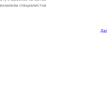
сионализм специалистов
Дал
Адрес
г. Новосибирск, ул. Галущака, д. 2, этаж 3, оф. 6