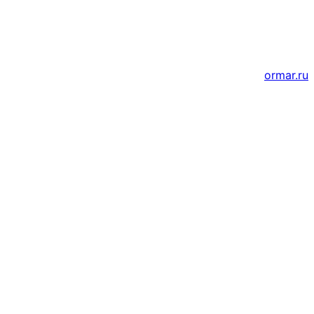
Создание и продвижение сайтов
ormar.ru