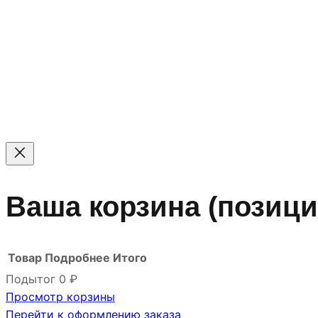
© 2011 — 2026 Все права защищены. ООО ГК «Мирта
Цены на сайте не являются офертой — актуальные цен
Ваша корзина
(позици
Товар
Подробнее
Итого
Подытог
0 ₽
Просмотр корзины
Товары
Перейти к оформлению заказа