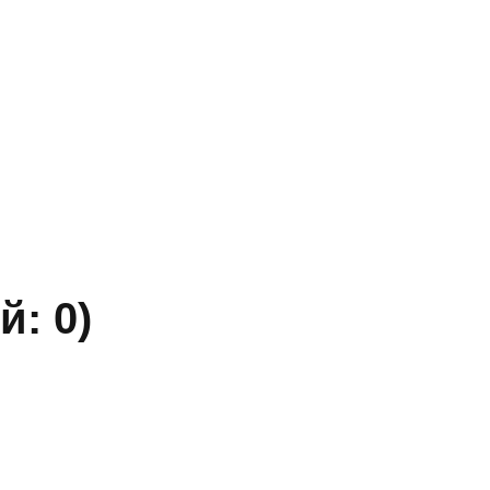
» ИНН 5402032555.
ы уточняйте по телефону.
й: 0)