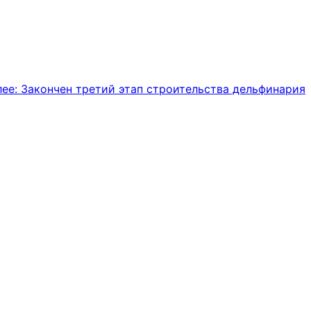
ее:
Закончен третий этап строительства дельфинария
Мессенджеры и соцсети
Почта
ВКонтакте
YouTube