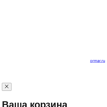
Почта
ВКонтакте
YouTube
© 2011 — 2026 Все права защищены. ООО ГК
«Мирта» ИНН 5402032555.
Цены на сайте не являются офертой — актуальные
цены уточняйте по телефону.
Создание и продвижение сайтов
ormar.ru
Ваша корзина