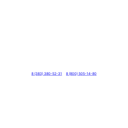
Телефоны
8 (383) 380-52-31
8 (800) 505-14-80
Адрес
г. Новосибирск, ул. Галущака, д. 2, этаж 3, оф. 6
Мессенджеры и соцсети