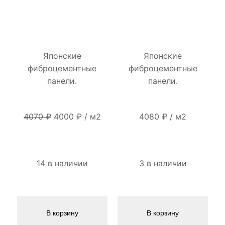
Японские
Японские
фиброцементные
фиброцементные
панели.
панели.
Первоначальная
Текущая
4070
₽
4000
₽
/
м2
4080
₽
/
м2
цена
цена:
составляла
4000 ₽.
4070 ₽.
14 в наличии
3 в наличии
В корзину
В корзину