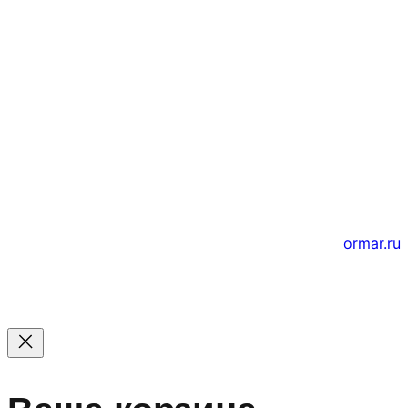
Почта
ВКонтакте
YouTube
© 2011 — 2026 Все права защищены. ООО ГК
«Мирта» ИНН 5402032555.
Цены на сайте не являются офертой — актуальные
цены уточняйте по телефону.
Создание и продвижение сайтов
ormar.ru