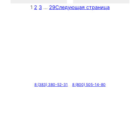
1
2
3
…
29
Следующая страница
Телефоны
8 (383) 380-52-31
8 (800) 505-14-80
Адрес
г. Новосибирск, ул. Галущака, д. 2, этаж 3, оф. 6
Мессенджеры и соцсети