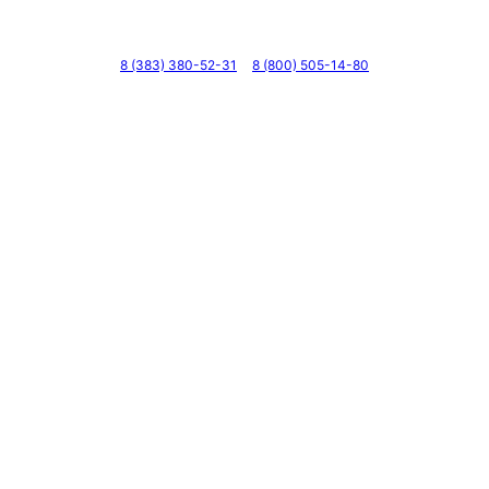
Телефоны
8 (383) 380-52-31
8 (800) 505-14-80
Адрес
г. Новосибирск, ул. Галущака, д. 2, этаж 3, оф. 6
Мессенджеры и соцсети
Почта
ВКонтакте
YouTube
© 2011 — 2026 Все права защищены. ООО ГК
«Мирта» ИНН 5402032555.
Цены на сайте не являются офертой — актуальные
цены уточняйте по телефону.