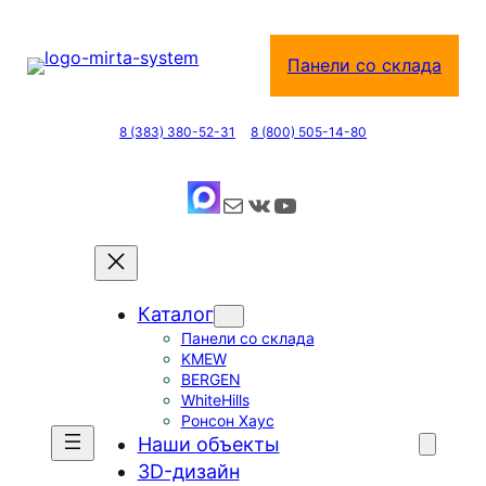
Перейти
к
Панели со склада
содержимому
8 (383) 380-52-31
8 (800) 505-14-80
Почта
ВКонтакте
YouTube
Каталог
Панели со склада
KMEW
BERGEN
WhiteHills
Ронсон Хаус
Наши объекты
3D-дизайн