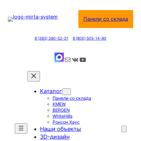
Перейти
к
Панели со склада
содержимому
8 (383) 380-52-31
8 (800) 505-14-80
Почта
ВКонтакте
YouTube
Каталог
Панели со склада
KMEW
BERGEN
WhiteHills
Ронсон Хаус
Наши объекты
3D-дизайн