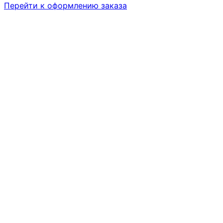
Товары
Перейти к оформлению заказа
в
корзине