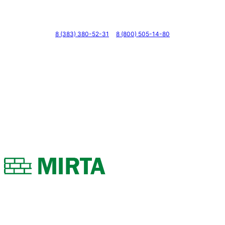
Телефоны
8 (383) 380-52-31
8 (800) 505-14-80
Адрес
г. Новосибирск, ул. Галущака, д. 2, этаж 3, оф. 6
Мессенджеры и соцсети
Почта
ВКонтакте
YouTube
© 2011 — 2026 Все права защищены. ООО ГК
«Мирта» ИНН 5402032555.
Цены на сайте не являются офертой — актуальные