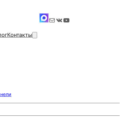
Почта
ВКонтакте
YouTube
лог
Контакты
анели