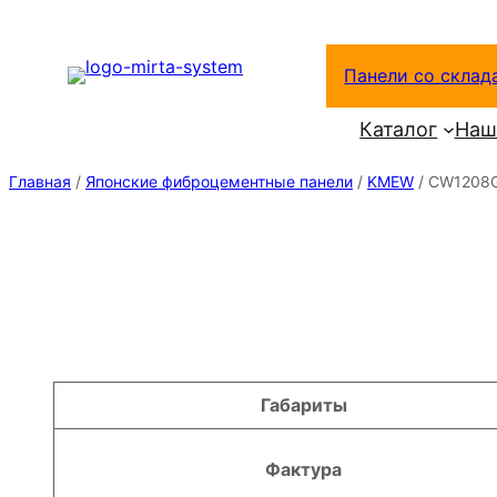
Перейти
к
Панели со склад
содержимому
Каталог
Наш
Главная
/
Японские фиброцементные панели
/
KMEW
/ CW1208
Атрибуты
Значение
Габариты
Фактура