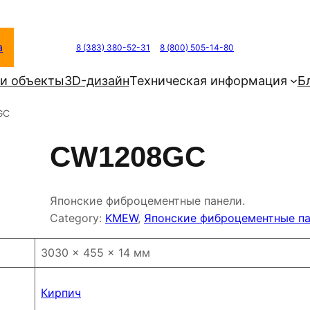
а
8 (383) 380-52-31
8 (800) 505-14-80
и объекты
3D-дизайн
Техническая информация
Б
GC
CW1208GC
Японские фиброцементные панели.
Category:
KMEW
, 
Японские фиброцементные п
3030 × 455 × 14 мм
Кирпич