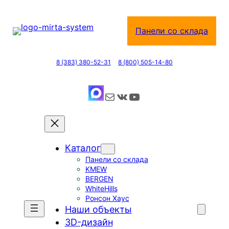
Перейти
к
Панели со склада
содержимому
8 (383) 380-52-31
8 (800) 505-14-80
Почта
ВКонтакте
YouTube
Каталог
Панели со склада
KMEW
BERGEN
WhiteHills
Ронсон Хаус
Наши объекты
3D-дизайн