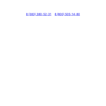
Телефоны
8 (383) 380-52-31
8 (800) 505-14-80
Адрес
г. Новосибирск, ул. Галущака, д. 2, этаж 3, оф. 6
Мессенджеры и соцсети
Почта
ВКонтакте
YouTube
© 2011 — 2026 Все права защищены. ООО ГК
«Мирта» ИНН 5402032555.
Цены на сайте не являются офертой — актуальные
цены уточняйте по телефону.