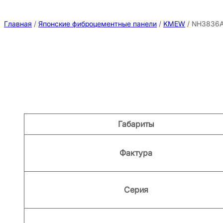
Главная
/
Японские фиброцементные панели
/
KMEW
/ NH3836
Атрибуты
Значение
Габариты
Фактура
Серия