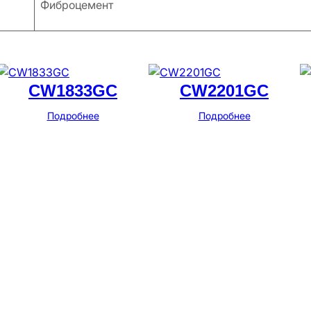
Фиброцемент
CW1833GC
CW2201GC
Подробнее
Подробнее
Адрес
г. Новосибирск, ул. Галущака, д. 2, этаж 3, оф. 6