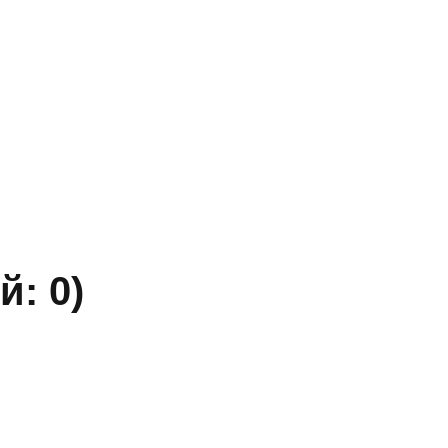
ИНН 5402032555.
уточняйте по телефону.
й: 0)