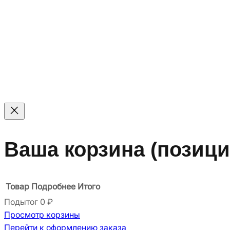
© 2011 — 2026 Все права защищены. ООО ГК «Мирта» 
Цены на сайте не являются офертой — актуальные цены 
Ваша корзина
(позици
Товар
Подробнее
Итого
Подытог
0 ₽
Просмотр корзины
Товары
Перейти к оформлению заказа