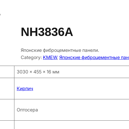
A
NH3836A
Японские фиброцементные панели.
Category:
KMEW
, 
Японские фиброцементные пан
3030 × 455 × 16 мм
Кирпич
Оптосера