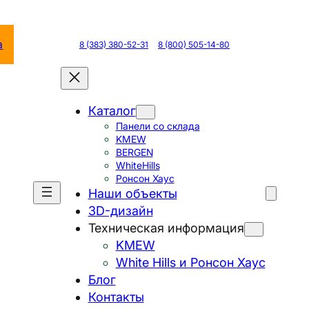
а
8 (383) 380-52-31
8 (800) 505-14-80
Каталог
Панели со склада
KMEW
BERGEN
WhiteHills
Ронсон Хаус
Наши объекты
3D-дизайн
Техническая информация
KMEW
White Hills и Ронсон Хаус
Блог
Контакты