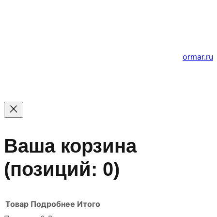
«Мирта» ИНН 5402032555.
Цены на сайте не являются офертой — актуальные
цены уточняйте по телефону.
Создание и продвижение сайтов
ormar.ru
Ваша корзина
(позиций: 0)
Товар
Подробнее
Итого