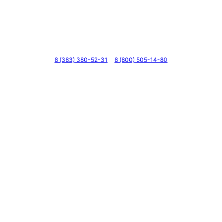
Телефоны
8 (383) 380-52-31
8 (800) 505-14-80
Адрес
г. Новосибирск, ул. Галущака, д. 2, этаж 3, оф. 6
Мессенджеры и соцсети
Почта
ВКонтакте
YouTube
© 2011 — 2026 Все права защищены. ООО ГК