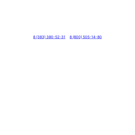
Телефоны
8 (383) 380-52-31
8 (800) 505-14-80
Адрес
г. Новосибирск, ул. Галущака, д. 2, этаж 3, оф. 6
Мессенджеры и соцсети
Почта
ВКонтакте
YouTube
© 2011 — 2026 Все права защищены. ООО ГК