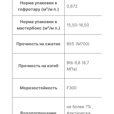
Норма упаковки в
0,672
гофротару (м²/м п.)
Норма упаковки в
15,50-16,50
мастербокс (м²/м п.)
Прочность на сжатие
В55 (M700)
Btb 6,8 (8,7
Прочность на изгиб
МПа)
Морозостойкость
F300
не более 7% ,
Водопоглощение
фактически