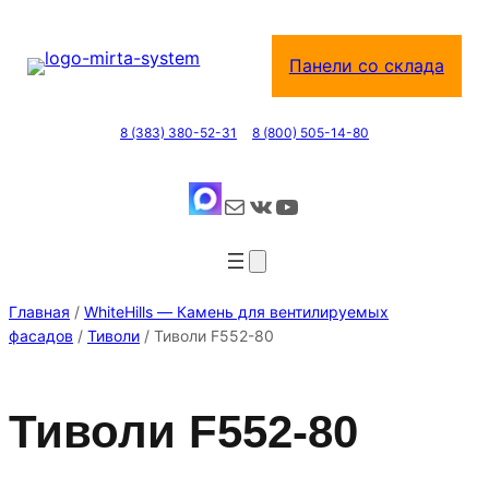
Перейти
к
Панели со склада
содержимому
8 (383) 380-52-31
8 (800) 505-14-80
Почта
ВКонтакте
YouTube
Главная
/
WhiteHills — Камень для вентилируемых
фасадов
/
Тиволи
/ Тиволи F552-80
Тиволи F552-80