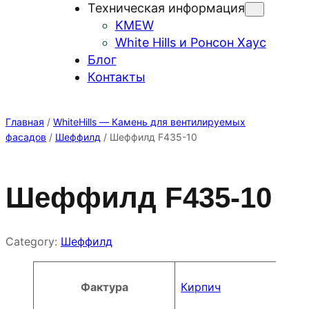
Техническая информация
KMEW
White Hills и Ронсон Хаус
Блог
Контакты
Главная
/
WhiteHills — Камень для вентилируемых
фасадов
/
Шеффилд
/ Шеффилд F435-10
Шеффилд F435-10
Category:
Шеффилд
Атрибуты
Значение
Фактура
Кирпич