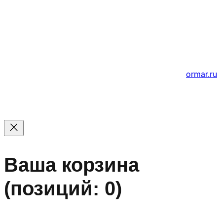
© 2011 — 2026 Все права защищены. ООО ГК
«Мирта» ИНН 5402032555.
Цены на сайте не являются офертой — актуальные
цены уточняйте по телефону.
Создание и продвижение сайтов
ormar.ru
Ваша корзина
(позиций: 0)