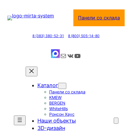
Перейти
к
Панели со склада
содержимому
8 (383) 380-52-31
8 (800) 505-14-80
Почта
ВКонтакте
YouTube
Каталог
Панели со склада
KMEW
BERGEN
WhiteHills
Ронсон Хаус
Наши объекты
3D-дизайн