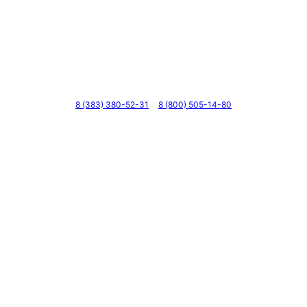
Телефоны
8 (383) 380-52-31
8 (800) 505-14-80
Адрес
г. Новосибирск, ул. Галущака, д. 2, этаж 3, оф. 6
Мессенджеры и соцсети
Почта
ВКонтакте
YouTube